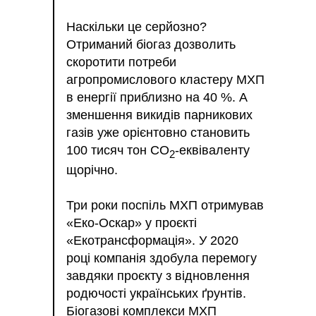
Наскільки це серйозно?
Отриманий біогаз дозволить
скоротити потреби
агропромислового кластеру МХП
в енергії приблизно на 40 %. А
зменшення викидів парникових
газів уже орієнтовно становить
100 тисяч тон СО
-еквіваленту
2
щорічно.
Три роки поспіль МХП отримував
«Еко-Оскар» у проєкті
«Екотрансформація». У 2020
році компанія здобула перемогу
завдяки проєкту з відновлення
родючості українських ґрунтів.
Біогазові комплекси МХП